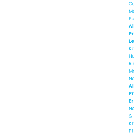
C
Ma
Pu
Al
Pr
Le
Ka
H
Ri
M
Na
Al
Pr
E
Na
&
Kr
Pf