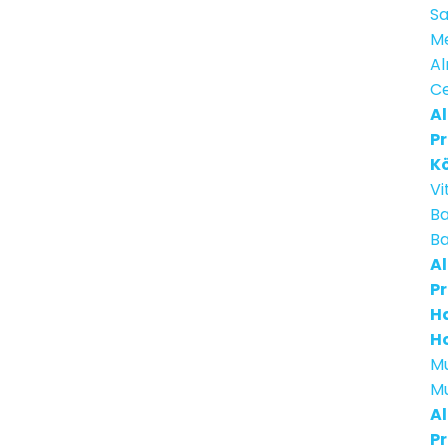
Sa
M
Al
Ce
Al
Pr
K
Vi
B
B
Al
Pr
H
H
Mu
Mu
Al
Pr