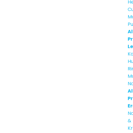
He
C
Ma
Pu
Al
Pr
Le
Ka
H
Ri
M
Na
Al
Pr
E
Na
&
Kr