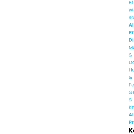
Pf
We
Se
Al
Pr
D
M
&
D
H
&
Fe
G
&
K
Al
Pr
K