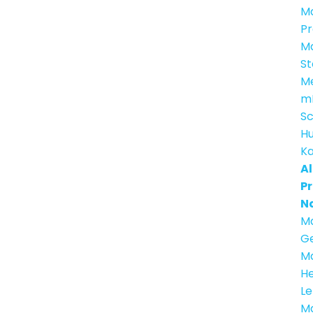
Ma
P
Ma
St
M
m
S
H
Ka
Al
Pr
N
Ma
Ge
Ma
He
Le
Ma