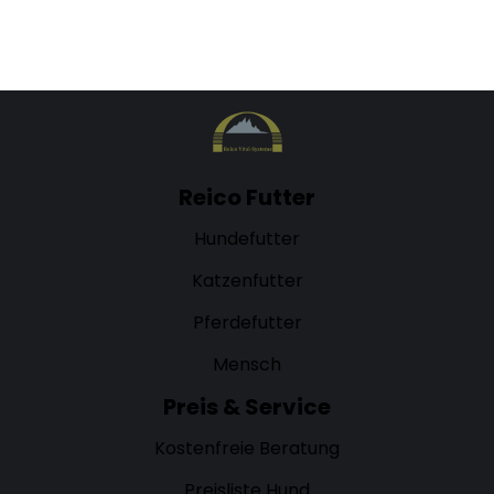
MEHR ERFAHREN
Reico Futter
Hundefutter
Katzenfutter
Pferdefutter
Mensch
Preis & Service
Kostenfreie Beratung
Preisliste Hund