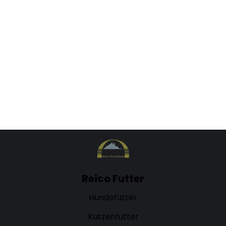
davon wirst)“
Die Reico-Partnerschaft ist eine spannende
Möglichkeit, um im Direktvertrieb aktiv zu werden
und sich eine…
MEHR ERFAHREN
Reico Futter
Hundefutter
Katzenfutter