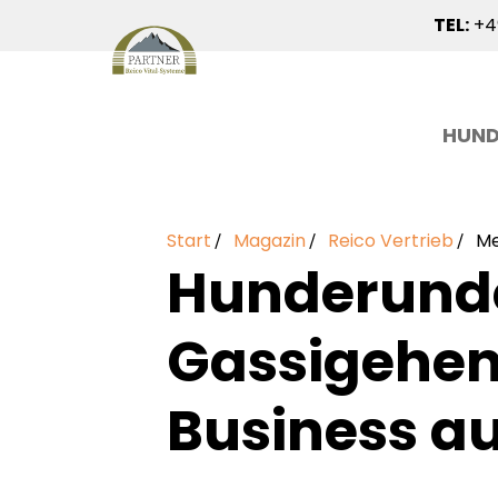
TEL:
+49
HUN
Start
Magazin
Reico Vertrieb
Me
Hunderunde
Gassigehen
Business a