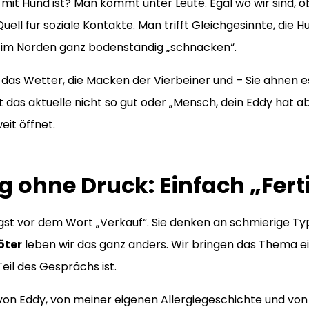
mit Hund ist? Man kommt unter Leute. Egal wo wir sind, 
Quell für soziale Kontakte. Man trifft Gleichgesinnte, di
 im Norden ganz bodenständig „schnacken“.
s Wetter, die Macken der Vierbeiner und – Sie ahnen es
t das aktuelle nicht so gut oder „Mensch, dein Eddy hat ab
eit öffnet.
ohne Druck: Einfach „Fertig
st vor dem Wort „Verkauf“. Sie denken an schmierige Ty
öter
leben wir das ganz anders. Wir bringen das Thema einf
Teil des Gesprächs ist.
 von Eddy, von meiner eigenen Allergiegeschichte und v