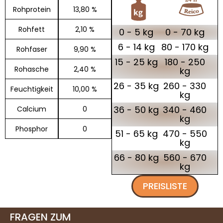
Rohprotein
13,80 %
Rohfett
2,10 %
0 - 5 kg
0 - 70 kg
6 - 14 kg
80 - 170 kg
Rohfaser
9,90 %
15 - 25 kg
180 - 250
Rohasche
2,40 %
kg
26 - 35 kg
260 - 330
Feuchtigkeit
10,00 %
kg
36 - 50 kg
340 - 460
Calcium
0
kg
Phosphor
0
51 - 65 kg
470 - 550
kg
66 - 80 kg
560 - 670
kg
PREISLISTE
FRAGEN ZUM