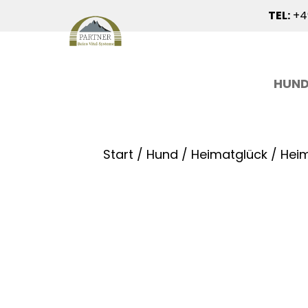
TEL:
+49
HUN
Start
/
Hund
/
Heimatglück
/ Hei