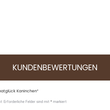
e
MaxidogVit Geflügel
MaxiDog Junior
KUNDENBEWERTUNGEN
imatglück Kaninchen“
t.
Erforderliche Felder sind mit
*
markiert