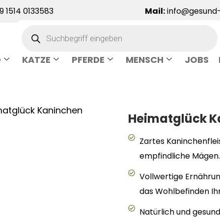
 1514 0133583
Mail:
info@gesund-
D
KATZE
PFERDE
MENSCH
JOBS
matglück Kaninchen
Heimatglück K
Zartes Kaninchenfleis
empfindliche Mägen.
Vollwertige Ernährung
das Wohlbefinden Ih
Natürlich und gesund: