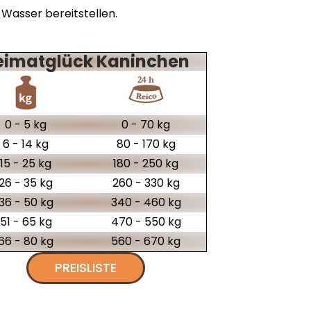
Wasser bereitstellen.
eimatglück Kaninchen
0 - 5 kg
0 - 70 kg
6 - 14 kg
80 - 170 kg
15 - 25 kg
180 - 250 kg
26 - 35 kg
260 - 330 kg
36 - 50 kg
340 - 460 kg
51 - 65 kg
470 - 550 kg
66 - 80 kg
560 - 670 kg
PREISLISTE