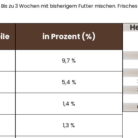
is zu 3 Wochen mit bisherigem Futter mischen. Frisches 
H
ile
in Prozent (%)
9,7 %
5,4 %
1,4 %
1,3 %