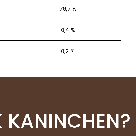
76,7 %
0,4 %
0,2 %
 KANINCHEN?