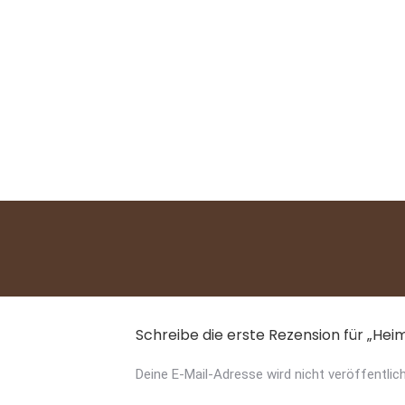
Reico MaxidogVit Put
Schonkost
MaxiDog Fleischmix
Bewertet mit
5.00
von 5
Schreibe die erste Rezension für „He
Deine E-Mail-Adresse wird nicht veröffentlich