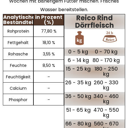
Wochen mit bisherigem Futter mischen. Frisches
Wasser bereitstellen.
Reico Rind
Analytische
in Prozent
Bestandteile
(%)
Dörrfleisch
Rohprotein
77,80 %
Fettgehalt
18,10 %
0 - 5 kg
0 - 70 kg
Rohasche
3,55 %
6 - 14 kg
80 - 170 kg
Feuchte
8,50 %
15 - 25 kg
180 - 250
kg
Feuchtigkeit
–
26 - 35 kg
260 - 330
kg
Calcium
–
36 - 50 kg
340 - 460
Phosphor
–
kg
51 - 65 kg
470 - 550
kg
66 - 80 kg
560 - 670