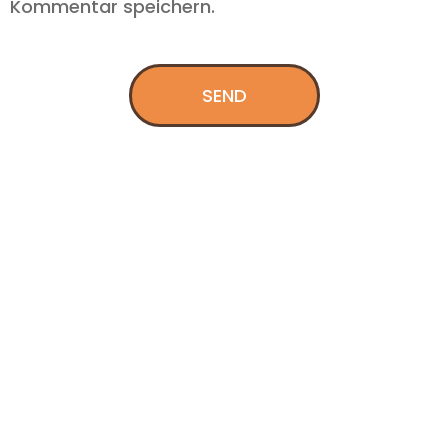
Kommentar speichern.
SEND
Welpen Futtermenge pro
Tag
Die Welpen Futtermenge festzulegen und das
passende Welpenfutter auszuwählen sind
wichtige Punkte in der Ernährung…
MEHR ERFAHREN