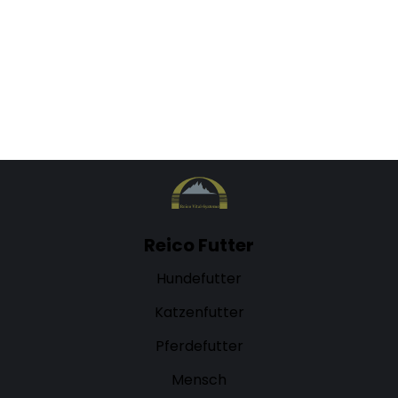
Möglichkeit, um im Direktvertrieb aktiv zu werden
und sich eine…
MEHR ERFAHREN
Reico Futter
Hundefutter
Katzenfutter
Pferdefutter
Mensch