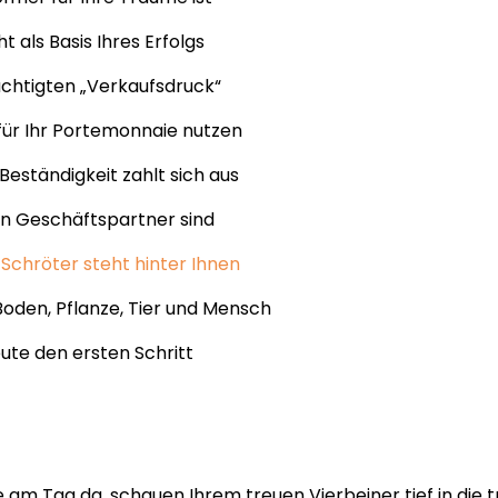
 als Basis Ihres Erfolgs
chtigten „Verkaufsdruck“
für Ihr Portemonnaie nutzen
 Beständigkeit zahlt sich aus
n Geschäftspartner sind
 Schröter steht hinter Ihnen
Boden, Pflanze, Tier und Mensch
ute den ersten Schritt
ie am Tag da, schauen Ihrem treuen Vierbeiner tief in die