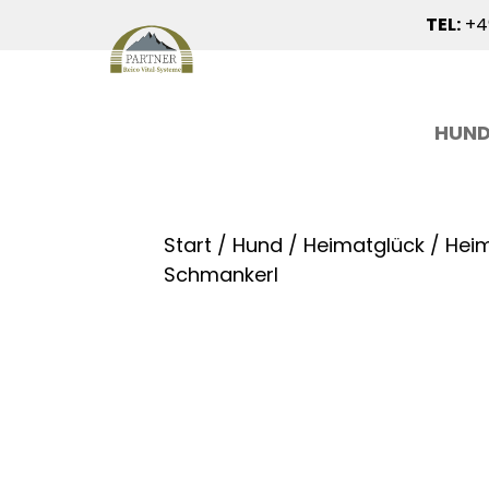
TEL:
+49
HUN
Start
/
Hund
/
Heimatglück
/ Heim
Schmankerl